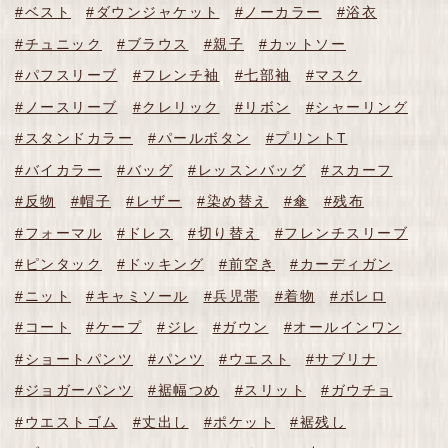
#ベスト
#ダウンジャケット
#ノーカラー
#浴衣
#チュニック
#ブラウス
#親子
#カットソー
#パフスリーブ
#フレンチ袖
#七部袖
#マスク
#ノースリーブ
#クレリック
#リボン
#シャーリング
#スタンドカラー
#パールボタン
#プリントT
#バイカラー
#バッグ
#レッスンバッグ
#スカーフ
#反物
#帽子
#レザー
#染め替え
#傘
#残布
#フォーマル
#ドレス
#切り替え
#フレンチスリーブ
#ピンタック
#ドッキング
#前空き
#カーディガン
#ニット
#キャミソール
#兵児帯
#着物
#ボレロ
#コート
#ケープ
#ジレ
#ガウン
#オールインワン
#ショートパンツ
#パンツ
#ウエスト
#サブリナ
#ジョガーパンツ
#裾幅つめ
#スリット
#ガウチョ
#ウエストゴム
#丈出し
#ポケット
#裾残し