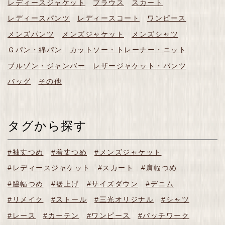
レディースジャケット
ブラウス
スカート
レディースパンツ
レディースコート
ワンピース
メンズパンツ
メンズジャケット
メンズシャツ
Ｇパン・綿パン
カットソー・トレーナー・ニット
ブルゾン・ジャンバー
レザージャケット・パンツ
バッグ
その他
タグから探す
#袖丈つめ
#着丈つめ
#メンズジャケット
#レディースジャケット
#スカート
#肩幅つめ
#脇幅つめ
#裾上げ
#サイズダウン
#デニム
#リメイク
#ストール
#三光オリジナル
#シャツ
#レース
#カーテン
#ワンピース
#パッチワーク