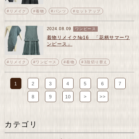
#リメイク
#着物
#パンツ
#セットアップ
2024.08.09
ワンピース
着物リメイク№16 「花柄サマーワ
ンピース」
#リメイク
#ワンピース
#着物
#3段切り替え
1
2
3
4
5
6
7
8
9
10
>
>>
カテゴリ