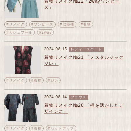
着物リメイク№22「2wayワンピー
ス」
#リメイク
#ワンピース
#七部袖
#着物
#カシュフール
#2way
2024.08.15
レディースコート
着物リメイク№21 「ノスタルジック
ジレ」
#リメイク
#着物
#ジレ
2024.08.14
ブラウス
着物リメイク№20 「柄を活かしたデ
ザインに」
#リメイク
#着物
#セットアップ