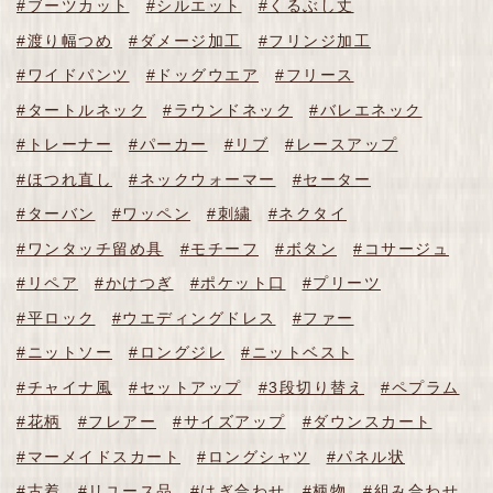
#ブーツカット
#シルエット
#くるぶし丈
#渡り幅つめ
#ダメージ加工
#フリンジ加工
#ワイドパンツ
#ドッグウエア
#フリース
#タートルネック
#ラウンドネック
#バレエネック
#トレーナー
#パーカー
#リブ
#レースアップ
#ほつれ直し
#ネックウォーマー
#セーター
#ターバン
#ワッペン
#刺繍
#ネクタイ
#ワンタッチ留め具
#モチーフ
#ボタン
#コサージュ
#リペア
#かけつぎ
#ポケット口
#プリーツ
#平ロック
#ウエディングドレス
#ファー
#ニットソー
#ロングジレ
#ニットベスト
#チャイナ風
#セットアップ
#3段切り替え
#ペプラム
#花柄
#フレアー
#サイズアップ
#ダウンスカート
#マーメイドスカート
#ロングシャツ
#パネル状
#古着
#リユース品
#はぎ合わせ
#柄物
#組み合わせ