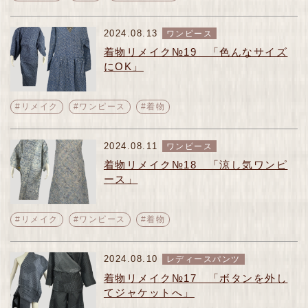
2024.08.13
ワンピース
着物リメイク№19 「色んなサイズ
にOK」
#リメイク
#ワンピース
#着物
2024.08.11
ワンピース
着物リメイク№18 「涼し気ワンピ
ース」
#リメイク
#ワンピース
#着物
2024.08.10
レディースパンツ
着物リメイク№17 「ボタンを外し
てジャケットへ」