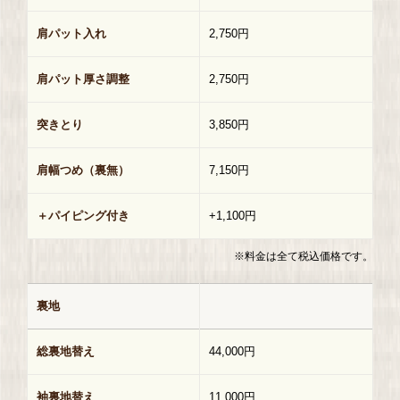
肩パット入れ
2,750円
肩パット厚さ調整
2,750円
突きとり
3,850円
肩幅つめ（裏無）
7,150円
＋パイピング付き
+1,100円
※料金は全て税込価格です。
裏地
総裏地替え
44,000円
袖裏地替え
11,000円