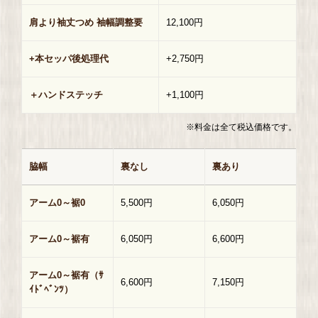
肩より袖丈つめ 袖幅調整要
12,100円
+本セッパ後処理代
+2,750円
＋ハンドステッチ
+1,100円
※料金は全て税込価格です。
脇幅
裏なし
裏あり
アーム0～裾0
5,500円
6,050円
アーム0～裾有
6,050円
6,600円
アーム0～裾有（ｻ
6,600円
7,150円
ｲﾄﾞﾍﾞﾝﾂ）