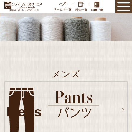
｜
｜
メンズ
Mens