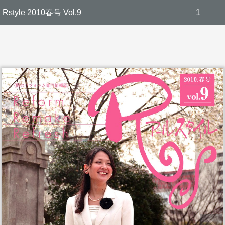
Rstyle 2010春号 Vol.9
1