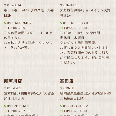
〒816-0814
〒816-0935
春日市春日5-17アクロスモール春
大野城市錦町4丁目1-1イオン大野
日1F
城店1F
092-600-9402
092-600-1740
10:00～19:00
10:00～18:00
※休憩時間13:00～14:00 定
13時～14時 休憩時間
休日：なし
定休日 木曜日
お支払い方法：現金・クレジッ
クレジット他利用可能。
ト・PayPay可。
お渡しＢＯＸを設置いたしまし
た。営業時間外でのお受け取り
が可能になります。ぜひご利用
ください。
那珂川店
高田店
〒811-1201
〒819-1102
筑紫郡那珂川町片縄5-18（大賀薬
福岡県糸島市高田1-4-1WASHハウ
局那珂川店内）
ス糸島高田店隣
092-953-6090
092-324-3392
10:00～17:00
10:00～17:00
定休日：毎週水曜日
定休日：水曜日・日曜日