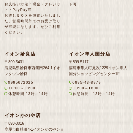
お支払い方法：現金・クレジッ
ト可
ト・PayPay可
お渡しＢＯＸを設置いたしまし
た。営業時間外でのお受け取り
が可能になります。ぜひご利用
ください。
イオン姶良店
イオン隼人国分店
〒899-5431
〒899-5117
鹿児島県姶良市西餅田264-1イオ
霧島市隼人町見次1229イオン隼人
ンタウン姶良
国分ショッピングセンター1F
0995672025
0995-43-8979
10:00～18:00
10:00～18:00
休憩時間 13時～14時
休憩時間 13時～14時
イオンかのや店
〒893-0016
鹿屋市白崎町4-1イオンかのやショ