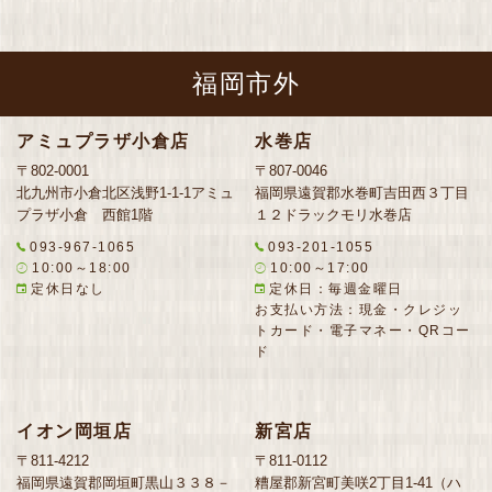
福岡市外
アミュプラザ小倉店
水巻店
〒802-0001
〒807-0046
北九州市小倉北区浅野1-1-1アミュ
福岡県遠賀郡水巻町吉田西３丁目
プラザ小倉 西館1階
１２ドラックモリ水巻店
093-967-1065
093-201-1055
10:00～18:00
10:00～17:00
定休日なし
定休日：毎週金曜日
お支払い方法：現金・クレジッ
トカード・電子マネー・QRコー
ド
イオン岡垣店
新宮店
〒811-4212
〒811-0112
福岡県遠賀郡岡垣町黒山３３８－
糟屋郡新宮町美咲2丁目1-41（ハ