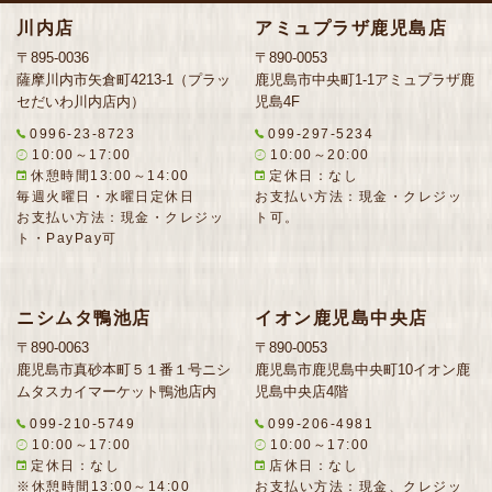
川内店
アミュプラザ鹿児島店
〒895-0036
〒890-0053
薩摩川内市矢倉町4213-1（プラッ
鹿児島市中央町1-1アミュプラザ鹿
セだいわ川内店内）
児島4F
0996-23-8723
099-297-5234
10:00～17:00
10:00～20:00
休憩時間13:00～14:00
定休日：なし
毎週火曜日・水曜日定休日
お支払い方法：現金・クレジッ
お支払い方法：現金・クレジッ
ト可。
ト・PayPay可
ニシムタ鴨池店
イオン鹿児島中央店
〒890-0063
〒890-0053
鹿児島市真砂本町５１番１号ニシ
鹿児島市鹿児島中央町10イオン鹿
ムタスカイマーケット鴨池店内
児島中央店4階
099-210-5749
099-206-4981
10:00～17:00
10:00～17:00
定休日：なし
店休日：なし
※休憩時間13:00～14:00
お支払い方法：現金、クレジッ