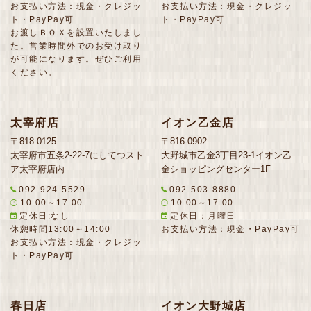
お支払い方法：現金・クレジッ
お支払い方法：現金・クレジッ
ト・PayPay可
ト・PayPay可
お渡しＢＯＸを設置いたしまし
た。営業時間外でのお受け取り
が可能になります。ぜひご利用
ください。
太宰府店
イオン乙金店
〒818-0125
〒816-0902
太宰府市五条2-22-7にしてつスト
大野城市乙金3丁目23-1イオン乙
ア太宰府店内
金ショッピングセンター1F
092-924-5529
092-503-8880
10:00～17:00
10:00～17:00
定休日:なし
定休日：月曜日
休憩時間13:00～14:00
お支払い方法：現金・PayPay可
お支払い方法：現金・クレジッ
ト・PayPay可
春日店
イオン大野城店