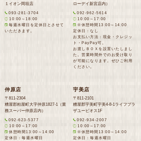
１イオン岡垣店
ローデイ新宮店内）
093-281-3704
092-962-5614
10:00～18:00
10:00～17:00
毎週水曜日を定休日とさせて
※休憩時間13:00～14:00
いただきます。
定休日：なし
お支払い方法：現金・クレジッ
ト・PayPay可。
お渡しＢＯＸを設置いたしまし
た。営業時間外でのお受け取り
が可能になります。ぜひご利用
ください。
仲原店
宇美店
〒811-2304
〒811-2101
糟屋郡粕屋町大字仲原1827-1（業
糟屋郡宇美町宇美4-8-1ライフプラ
務スーパー仲原店内）
ザユービオス1F
092-623-5377
092-934-2007
10:00～17:00
10:00～17:00
休憩時間13:00～14:00
※休憩時間13:00～14:00
定休日：毎週水曜日
定休日：毎週水曜日