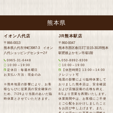
熊本県
イオン八代店
JR熊本駅店
〒866-0013
〒860-0047
熊本県八代市沖町3987-3 イオン
熊本市西区春日3丁目15-30JR熊本
八代ショッピングセンター2Ｆ
駅肥後よかモン市場1階
0965-31-6448
050-8892-8308
10:00～19:00
10:00～19:00
定休日：毎週木曜日
【休憩時間】13:00～14:00
お支払い方法：現金のみ
クレジット可
地震の影響により臨時休業して
※熊本地震の影響により、お客
おりました熊本店は、安全確認
様ならびに従業員の安全確保の
および店舗設備の点検を終え、
ため、7/29より当面のあいだ臨
8/1より営業を再開いたします。
時休業とさせていただきます。
休業期間中は、お客様にご不便
とご心配をおかけしましたこと
をお詫び申し上げます。また、
多くの温かいお言葉やご理解を