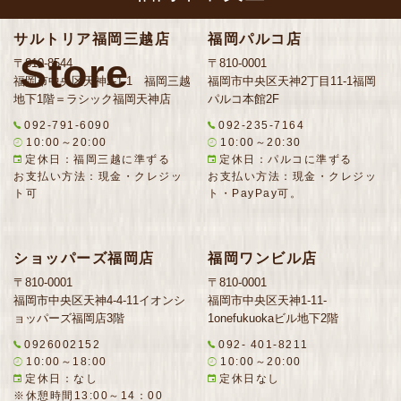
サルトリア福岡三越店
福岡パルコ店
Store
〒810-8544
〒810-0001
福岡市中央区天神2-1-1 福岡三越
福岡市中央区天神2丁目11-1福岡
地下1階＝ラシック福岡天神店
パルコ本館2F
092-791-6090
092-235-7164
10:00～20:00
10:00～20:30
定休日：福岡三越に準ずる
定休日：パルコに準ずる
お支払い方法：現金・クレジッ
お支払い方法：現金・クレジッ
ト可
ト・PayPay可。
ショッパーズ福岡店
福岡ワンビル店
〒810-0001
〒810-0001
福岡市中央区天神4-4-11イオンシ
福岡市中央区天神1-11-
ョッパーズ福岡店3階
1onefukuokaビル地下2階
0926002152
092- 401-8211
10:00～18:00
10:00～20:00
定休日：なし
定休日なし
※休憩時間13:00～14：00