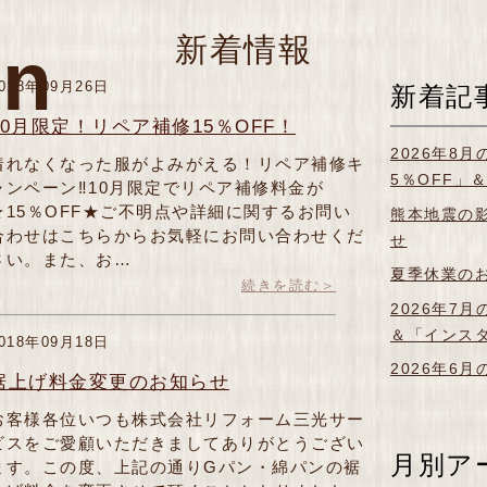
新着情報
on
018年09月26日
新着記
10月限定！リペア補修15％OFF！
2026年8
着れなくなった服がよみがえる！リペア補修キ
5％OFF」
ャンペーン‼10月限定でリペア補修料金が
★15％OFF★ご不明点や詳細に関するお問い
熊本地震の
合わせはこちらからお気軽にお問い合わせくだ
せ
さい。また、お…
夏季休業の
続きを読む＞
2026年7
＆「インス
018年09月18日
2026年6
裾上げ料金変更のお知らせ
お客様各位いつも株式会社リフォーム三光サー
ビスをご愛顧いただきましてありがとうござい
月別ア
ます。この度、上記の通りGパン・綿パンの裾