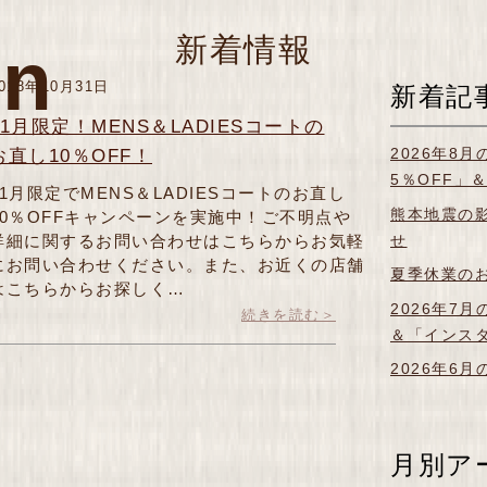
新着情報
on
018年10月31日
新着記
11月限定！MENS＆LADIESコートの
2026年8
お直し10％OFF！
5％OFF」
11月限定でMENS＆LADIESコートのお直し
熊本地震の
10％OFFキャンペーンを実施中！ご不明点や
せ
詳細に関するお問い合わせはこちらからお気軽
にお問い合わせください。また、お近くの店舗
夏季休業の
はこちらからお探しく…
2026年7
続きを読む＞
＆「インス
2026年6
月別ア