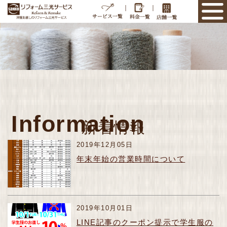
｜
｜
Information
新着情報
2019年12月05日
年末年始の営業時間について
2019年10月01日
LINE記事のクーポン提示で学生服の